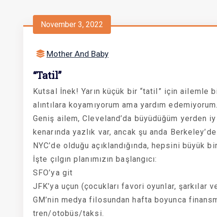
November 3, 2022
Mother And Baby
“Tatil”
Kutsal İnek! Yarın küçük bir “tatil” için ailemle 
alıntılara koyamıyorum ama yardım edemiyorum.
Geniş ailem, Cleveland’da büyüdüğüm yerden iyi
kenarında yazlık var, ancak şu anda Berkeley’d
NYC’de olduğu açıklandığında, hepsini büyük bi
İşte çılgın planımızın başlangıcı:
SFO’ya git
JFK’ya uçun (çocukları favori oyunlar, şarkılar v
GM’nin medya filosundan hafta boyunca finansm
tren/otobüs/taksi.