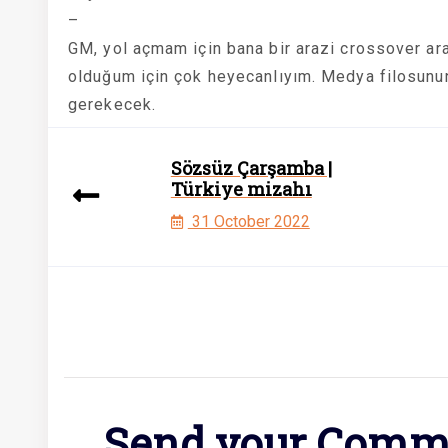
–
GM, yol açmam için bana bir arazi crossover ara
olduğum için çok heyecanlıyım. Medya filosun
gerekecek.
Sözsüz Çarşamba |
Türkiye mizahı
31 October 2022
Send your Comm