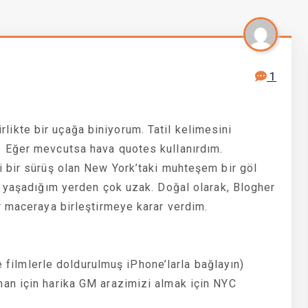
1
birlikte bir uçağa biniyorum. Tatil kelimesini
 Eğer mevcutsa hava quotes kullanırdım.
 bir sürüş olan New York’taki muhteşem bir göl
e yaşadığım yerden çok uzak. Doğal olarak, Blogher
r maceraya birleştirmeye karar verdim.
e filmlerle doldurulmuş iPhone’larla bağlayın)
an için harika GM arazimizi almak için NYC