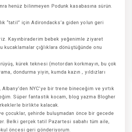
onra henüz bilinmeyen Podunk kasabasına sürün.
ık “tatil” için Adirondacks’a giden yolun geri
liriz. Kayınbiraderim bebek yeğenimle ziyaret
u kucaklamalar çığlıklara dönüştüğünde onu
ürüyüş, kürek teknesi (motordan korkmayın, bu çok
ıçrama, dondurma yiyin, kumda kazın , yıldızları
, Albany’den NYC’ye bir trene bineceğim ve yırtık
eceğim. Süper fantastik kocam, blog yazma Blogher
keklerle birlikte kalacak.
ve çocuklar, şehirde buluşmadan önce bir gecede
r. Belki gerçek tatil Pazartesi sabahı tüm aile,
okul öncesi geri gönderiyorum.