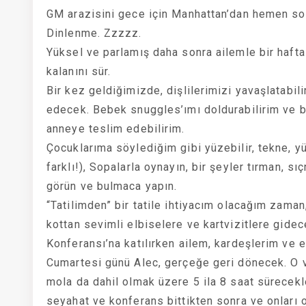
GM arazisini gece için Manhattan’dan hemen s
Dinlenme. Zzzzz.
Yüksel ve parlamış daha sonra ailemle bir haftal
kalanını sür.
Bir kez geldiğimizde, dişlilerimizi yavaşlatabi
edecek. Bebek snuggles’ımı doldurabilirim ve b
anneye teslim edebilirim.
Çocuklarıma söylediğim gibi yüzebilir, tekne, y
farklı!), Sopalarla oynayın, bir şeyler tırman, s
görün ve bulmaca yapın.
“Tatilimden” bir tatile ihtiyacım olacağım zaman
kottan sevimli elbiselere ve kartvizitlere gid
Konferansı’na katılırken ailem, kardeşlerim ve er
Cumartesi günü Alec, gerçeğe geri dönecek. O 
mola da dahil olmak üzere 5 ila 8 saat sürecekle
seyahat ve konferans bittikten sonra ve onları 