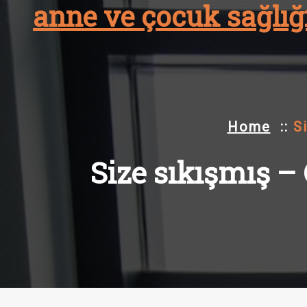
anne ve çocuk sağlığı
Skip
to
content
Home
::
S
Size sıkışmış – 